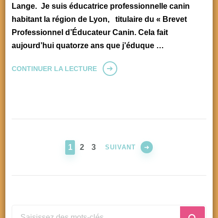
Lange. Je suis éducatrice professionnelle canin
habitant la région de Lyon, titulaire du « Brevet
Professionnel d’Éducateur Canin. Cela fait
aujourd’hui quatorze ans que j’éduque …
CONTINUER LA LECTURE
Pagination
des
PAGE
PAGE
PAGE
1
2
3
SUIVANT
publications
Vous