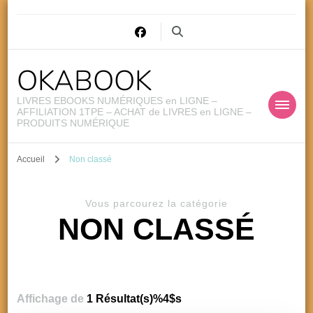
OKABOOK
LIVRES EBOOKS NUMÉRIQUES en LIGNE –
AFFILIATION 1TPE – ACHAT de LIVRES en LIGNE –
PRODUITS NUMÉRIQUE
Accueil
Non classé
Vous parcourez la catégorie
NON CLASSÉ
Affichage de
1 Résultat(s)%4$s